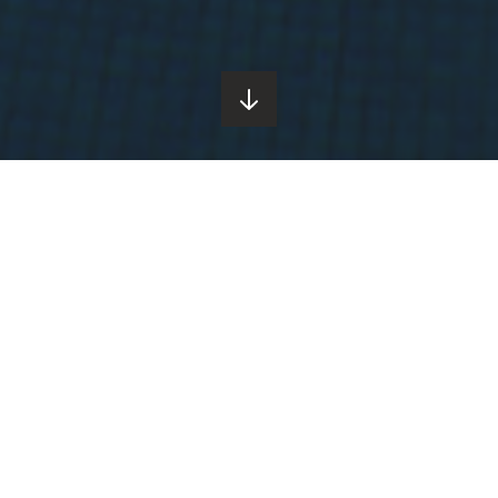
При заказе данной программы без проживания, на
выбор предлагаются услуги «шведского стола» за
дополнительную плату.
Что вам даст программа?