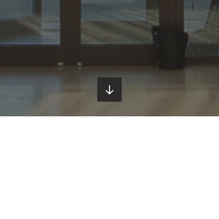
Подмосковный отель Оркестра Ока Спа Резорт приглашает вас
окунуться в атмосферу здоровья, бодрости и красоты!
Orchestra SPA объединяет в себе SPA центр с бассейном,
косметическими ваннами, фито-терапией и банным
комплексом. Здесь Вы обретете спокойствие и гармонию,
почувствуете заботу наших грамотных
высококвалифицированных специалистов и получите
удовольствие от процесса ухода за своим телом и лицом, что